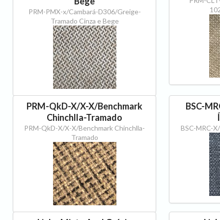
Bege
PRM-CLT-
10
PRM-PMX-x/Cambará-D306/Greige-
Tramado Cinza e Bege
PRM-QkD-X/X-X/Benchmark
BSC-MRC
Chinchlla-Tramado
PRM-QkD-X/X-X/Benchmark Chinchlla-
BSC-MRC-X/S
Tramado