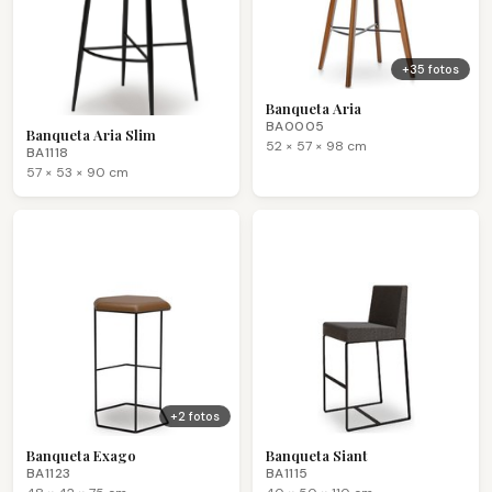
+35 fotos
Banqueta Aria
BA0005
Banqueta Aria Slim
52 × 57 × 98 cm
BA1118
57 × 53 × 90 cm
+2 fotos
Banqueta Exago
Banqueta Siant
BA1123
BA1115