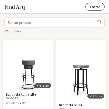
Find Arq
Entrar
47 produtos
+15 fotos
Banqueta Rolha Alta
+12 fotos
BA0099
0 × 38 × 75 cm
Banqueta Balda
BA0100